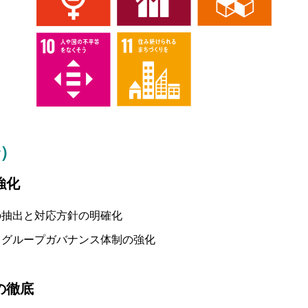
治）
強化
の抽出と対応方針の明確化
るグループガバナンス体制の強化
の徹底