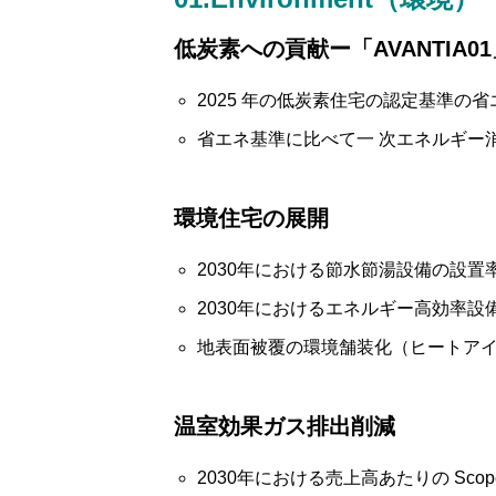
低炭素への貢献ー「AVANTIA0
2025 年の低炭素住宅の認定基準の
省エネ基準に比べて一 次エネルギー消
環境住宅の展開
2030年における節水節湯設備の設置率
メッセージ
2030年におけるエネルギー高効率設
地表面被覆の環境舗装化（ヒートア
AVANTIAグループのサステナ
温室効果ガス排出削減
2030年における売上高あたりの Scope